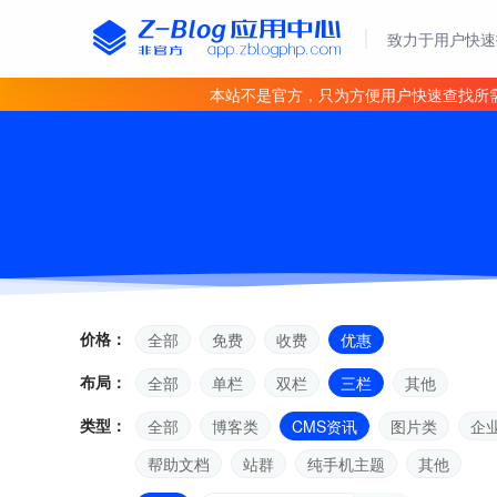
致力于用户快速
本站不是官方，只为方便用户快速查找所
价格：
全部
免费
收费
优惠
布局：
全部
单栏
双栏
三栏
其他
类型：
全部
博客类
CMS资讯
图片类
企
帮助文档
站群
纯手机主题
其他