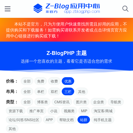
本站不是官方，只为方便用户快速查找所需且好用的应用，不
提供购买和下载服务！如需购买请联系开发者或点击详情页官方应
用中心链接进行购买或下载！
Z-BlogPHP 主题
选择一个您喜欢的主题，看看它是否适合您的需求
价格：
全部
免费
收费
优惠
布局：
全部
单栏
双栏
三栏
其他
类型：
全部
博客类
CMS资讯
图片类
企业类
导航类
资源下载
推广单页
小说
视频类
MIP
淘宝客/商城
论坛/问答/SNS社区
APP
帮助文档
站群
纯手机主题
其他