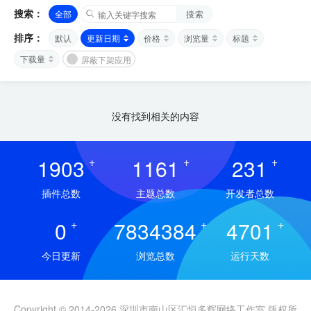
搜索：
全部
搜索
排序：
默认
更新日期
价格
浏览量
标题
下载量
屏蔽下架应用
没有找到相关的内容
1903
+
1161
+
231
+
插件总数
主题总数
开发者总数
0
+
7834384
+
4701
+
今日更新
浏览总数
运行天数
Copyright © 2014-2026 深圳市南山区汇恒多辉网络工作室 版权所