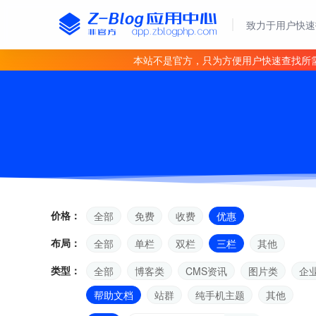
致力于用户快速
本站不是官方，只为方便用户快速查找所
价格：
全部
免费
收费
优惠
布局：
全部
单栏
双栏
三栏
其他
类型：
全部
博客类
CMS资讯
图片类
企
帮助文档
站群
纯手机主题
其他