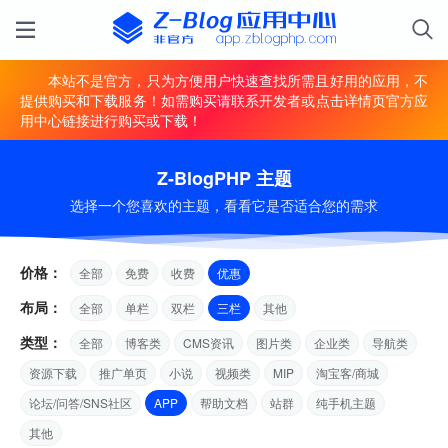
本站不是官方，只为方便用户快速查找所需且好用的应用，不
提供购买和下载服务！如需购买请联系开发者或点击详情页官方应
用中心链接进行购买或下载！
Z-BlogPHP 主题
选择一个您喜欢的主题，看看它是否适合您的需求
价格：
全部
免费
收费
优惠
布局：
全部
单栏
双栏
三栏
其他
类型：
全部
博客类
CMS资讯
图片类
企业类
导航类
资源下载
推广单页
小说
视频类
MIP
淘宝客/商城
论坛/问答/SNS社区
APP
帮助文档
站群
纯手机主题
其他