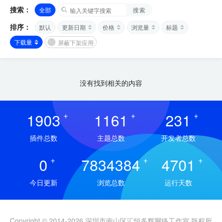
搜索：
全部
搜索
排序：
默认
更新日期
价格
浏览量
标题
下载量
屏蔽下架应用
没有找到相关的内容
1903
+
1161
+
231
+
插件总数
主题总数
开发者总数
0
+
7834384
+
4701
+
今日更新
浏览总数
运行天数
Copyright © 2014-2026 深圳市南山区汇恒多辉网络工作室 版权所