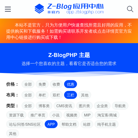
本站不是官方，只为方便用户快速查找所需且好用的应用，不
提供购买和下载服务！如需购买请联系开发者或点击详情页官方应
用中心链接进行购买或下载！
Z-BlogPHP 主题
选择一个您喜欢的主题，看看它是否适合您的需求
价格：
全部
免费
收费
优惠
布局：
全部
单栏
双栏
三栏
其他
类型：
全部
博客类
CMS资讯
图片类
企业类
导航类
资源下载
推广单页
小说
视频类
MIP
淘宝客/商城
论坛/问答/SNS社区
APP
帮助文档
站群
纯手机主题
其他