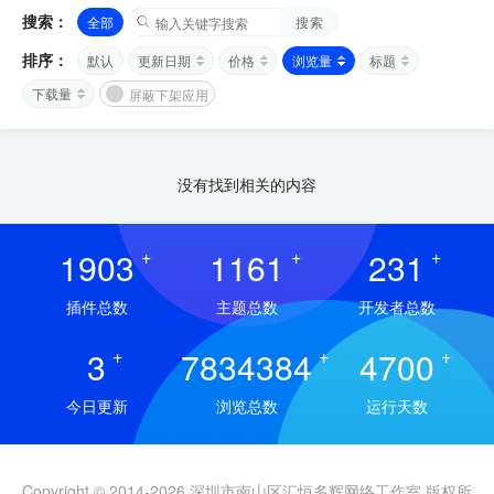
搜索：
全部
搜索
排序：
默认
更新日期
价格
浏览量
标题
下载量
屏蔽下架应用
没有找到相关的内容
1903
+
1161
+
231
+
插件总数
主题总数
开发者总数
3
+
7834384
+
4700
+
今日更新
浏览总数
运行天数
Copyright © 2014-2026 深圳市南山区汇恒多辉网络工作室 版权所