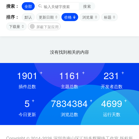
搜索：
全部
搜索
排序：
默认
更新日期
价格
浏览量
标题
下载量
屏蔽下架应用
没有找到相关的内容
1901
+
1161
+
231
+
插件总数
主题总数
开发者总数
5
+
7834384
+
4699
+
今日更新
浏览总数
运行天数
Copyright © 2014-2026 深圳市南山区汇恒多辉网络工作室 版权所