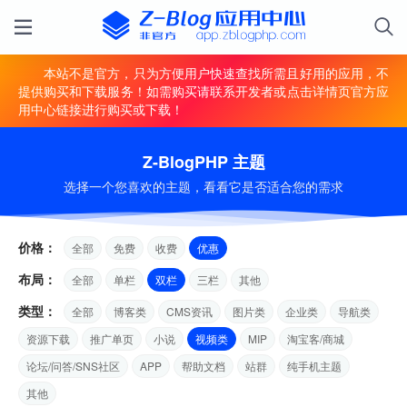
本站不是官方，只为方便用户快速查找所需且好用的应用，不
提供购买和下载服务！如需购买请联系开发者或点击详情页官方应
用中心链接进行购买或下载！
Z-BlogPHP 主题
选择一个您喜欢的主题，看看它是否适合您的需求
价格：
全部
免费
收费
优惠
布局：
全部
单栏
双栏
三栏
其他
类型：
全部
博客类
CMS资讯
图片类
企业类
导航类
资源下载
推广单页
小说
视频类
MIP
淘宝客/商城
论坛/问答/SNS社区
APP
帮助文档
站群
纯手机主题
其他