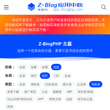
本站不是官方，只为方便用户快速查找所需且好用的应用，不
提供购买和下载服务！如需购买请联系开发者或点击详情页官方应
用中心链接进行购买或下载！
Z-BlogPHP 主题
选择一个您喜欢的主题，看看它是否适合您的需求
价格：
全部
免费
收费
优惠
布局：
全部
单栏
双栏
三栏
其他
类型：
全部
博客类
CMS资讯
图片类
企业类
导航类
资源下载
推广单页
小说
视频类
MIP
淘宝客/商城
论坛/问答/SNS社区
APP
帮助文档
站群
纯手机主题
其他