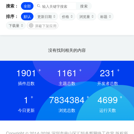
搜索：
全部
搜索
排序：
默认
更新日期
价格
浏览量
标题
下载量
屏蔽下架应用
没有找到相关的内容
1901
+
1161
+
231
+
插件总数
主题总数
开发者总数
1
+
7834384
+
4699
+
今日更新
浏览总数
运行天数
Copyright © 2014-2026 深圳市南山区汇恒多辉网络工作室 版权所