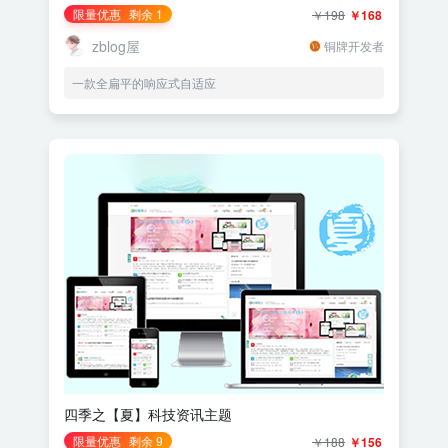
限量优惠
剩余 1
￥198
￥168
zblog屋
铜牌开发者
一款全扁平的响应式自适应
四季之【夏】科技资讯主题
限量优惠
剩余 9
￥188
￥156