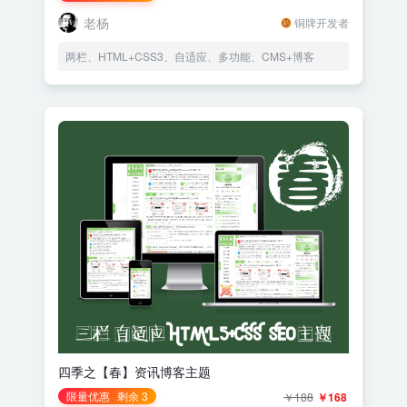
老杨
铜牌开发者
两栏、HTML+CSS3、自适应、多功能、CMS+博客
四季之【春】资讯博客主题
限量优惠
剩余 3
￥188
￥168