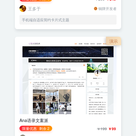
王多于
铜牌开发者
手机端自适应简约卡片式主题
演示
Ana语录文案派
限量优惠
剩余 2
￥199
￥99