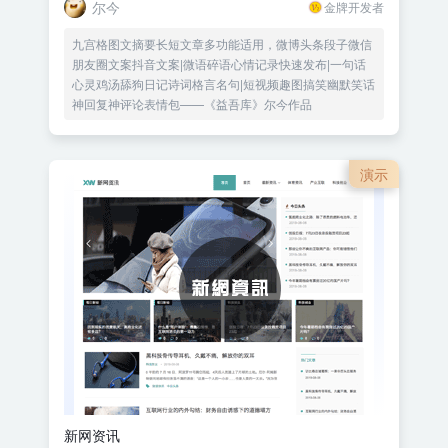
尔今
金牌开发者
九宫格图文摘要长短文章多功能适用，微博头条段子微信
朋友圈文案抖音文案|微语碎语心情记录快速发布|一句话
心灵鸡汤舔狗日记诗词格言名句|短视频趣图搞笑幽默笑话
神回复神评论表情包——《益吾库》尔今作品
演示
新网资讯