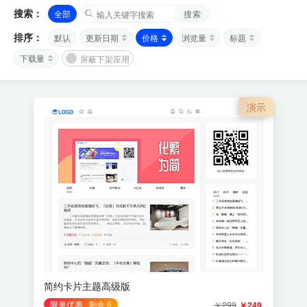
搜索：
全部
搜索
排序：
默认
更新日期
价格
浏览量
标题
下载量
屏蔽下架应用
演示
简约卡片主题高级版
限量优惠
剩余 6
￥299
￥249