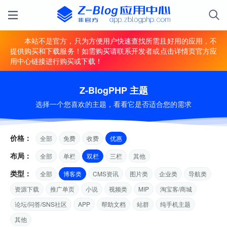
本站不是官方，只为方便用户快速查找所需且好用的应用，不
提供购买和下载服务！如需购买请联系开发者或点击详情页官方应
用中心链接进行购买或下载！
Z-BlogPHP 主题
选择一个您喜欢的主题，看看它是否适合您的需求
价格：
全部
免费
收费
优惠
布局：
全部
单栏
双栏
三栏
其他
类型：
全部
博客类
CMS资讯
图片类
企业类
导航类
资源下载
推广单页
小说
视频类
MIP
淘宝客/商城
论坛/问答/SNS社区
APP
帮助文档
站群
纯手机主题
其他