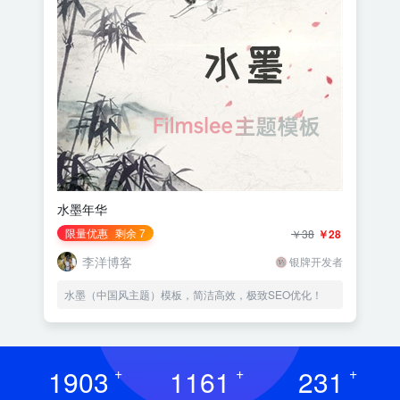
水墨年华
限量优惠
剩余 7
￥38
￥28
李洋博客
银牌开发者
水墨（中国风主题）模板，简洁高效，极致SEO优化！
1903
+
1161
+
231
+