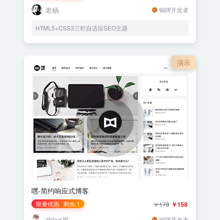
老杨
铜牌开发者
HTML5+CSS3三栏自适应SEO主题
演示
嘿-简约响应式博客
限量优惠
剩余 1
￥178
￥158
zblog屋
铜牌开发者