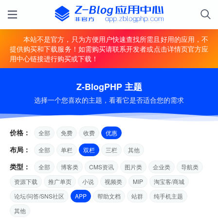
本站不是官方，只为方便用户快速查找所需且好用的应用，不
提供购买和下载服务！如需购买请联系开发者或点击详情页官方应
用中心链接进行购买或下载！
Z-BlogPHP 主题
选择一个您喜欢的主题，看看它是否适合您的需求
价格：
全部
免费
收费
优惠
布局：
全部
单栏
双栏
三栏
其他
类型：
全部
博客类
CMS资讯
图片类
企业类
导航类
资源下载
推广单页
小说
视频类
MIP
淘宝客/商城
论坛/问答/SNS社区
APP
帮助文档
站群
纯手机主题
其他