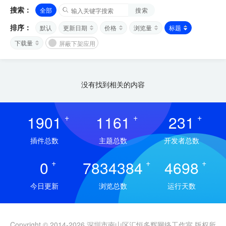
搜索：
全部
搜索
排序：
默认
更新日期
价格
浏览量
标题
下载量
屏蔽下架应用
没有找到相关的内容
1901
+
1161
+
231
+
插件总数
主题总数
开发者总数
0
+
7834384
+
4698
+
今日更新
浏览总数
运行天数
Copyright © 2014-2026 深圳市南山区汇恒多辉网络工作室 版权所