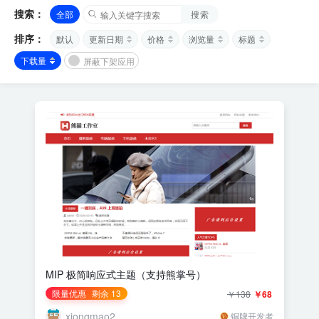
搜索：
全部
搜索
排序：
默认
更新日期
价格
浏览量
标题
下载量
屏蔽下架应用
MIP 极简响应式主题（支持熊掌号）
限量优惠
剩余 13
￥138
￥68
xiongmao2
铜牌开发者