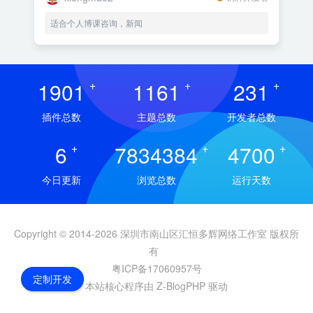
适合个人博课咨询，新闻
1901
+
1161
+
231
+
插件总数
主题总数
开发者总数
6
+
7834384
+
4700
+
今日更新
浏览总数
运行天数
Copyright © 2014-2026 深圳市南山区汇恒多辉网络工作室 版权所
有
粤ICP备17060957号
定制开发
本站核心程序由 Z-BlogPHP 驱动