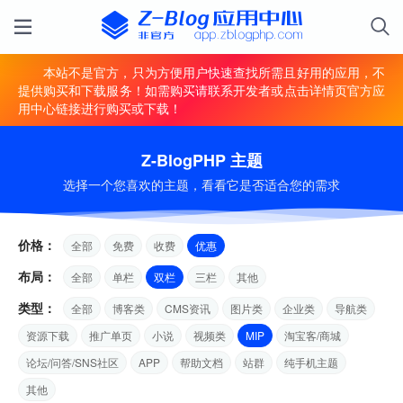
本站不是官方，只为方便用户快速查找所需且好用的应用，不
提供购买和下载服务！如需购买请联系开发者或点击详情页官方应
用中心链接进行购买或下载！
Z-BlogPHP 主题
选择一个您喜欢的主题，看看它是否适合您的需求
价格：
全部
免费
收费
优惠
布局：
全部
单栏
双栏
三栏
其他
类型：
全部
博客类
CMS资讯
图片类
企业类
导航类
资源下载
推广单页
小说
视频类
MIP
淘宝客/商城
论坛/问答/SNS社区
APP
帮助文档
站群
纯手机主题
其他