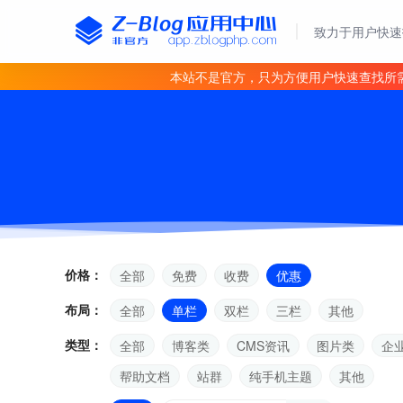
致力于用户快速
本站不是官方，只为方便用户快速查找所
价格：
全部
免费
收费
优惠
布局：
全部
单栏
双栏
三栏
其他
类型：
全部
博客类
CMS资讯
图片类
企
帮助文档
站群
纯手机主题
其他