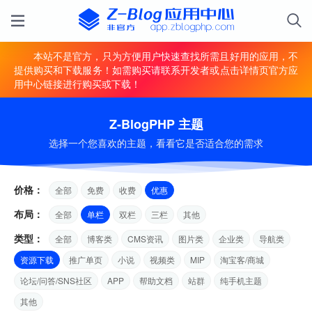
本站不是官方，只为方便用户快速查找所需且好用的应用，不
提供购买和下载服务！如需购买请联系开发者或点击详情页官方应
用中心链接进行购买或下载！
Z-BlogPHP 主题
选择一个您喜欢的主题，看看它是否适合您的需求
价格：
全部
免费
收费
优惠
布局：
全部
单栏
双栏
三栏
其他
类型：
全部
博客类
CMS资讯
图片类
企业类
导航类
资源下载
推广单页
小说
视频类
MIP
淘宝客/商城
论坛/问答/SNS社区
APP
帮助文档
站群
纯手机主题
其他