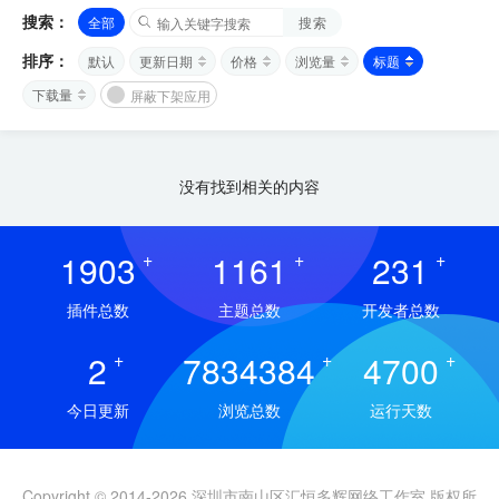
搜索：
全部
搜索
排序：
默认
更新日期
价格
浏览量
标题
下载量
屏蔽下架应用
没有找到相关的内容
1903
+
1161
+
231
+
插件总数
主题总数
开发者总数
2
+
7834384
+
4700
+
今日更新
浏览总数
运行天数
Copyright © 2014-2026 深圳市南山区汇恒多辉网络工作室 版权所