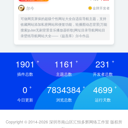
尔今
金牌开发者
可做网页屏保的超级个性网址大全自适应导航主题，支持
收藏网站添加私密网站和便签功能，轮播图动态背景|万能
搜索|pJax无刷背景音乐播放器听歌|网址目录导航网站目
录壁纸导航网站大全——《益吾库》尔今作品
1901
+
1161
+
231
+
插件总数
主题总数
开发者总数
0
+
7834384
+
4699
+
今日更新
浏览总数
运行天数
Copyright © 2014-2026 深圳市南山区汇恒多辉网络工作室 版权所