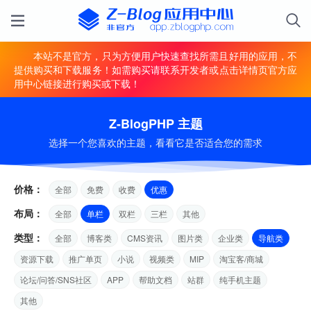
本站不是官方，只为方便用户快速查找所需且好用的应用，不
提供购买和下载服务！如需购买请联系开发者或点击详情页官方应
用中心链接进行购买或下载！
Z-BlogPHP 主题
选择一个您喜欢的主题，看看它是否适合您的需求
价格：
全部
免费
收费
优惠
布局：
全部
单栏
双栏
三栏
其他
类型：
全部
博客类
CMS资讯
图片类
企业类
导航类
资源下载
推广单页
小说
视频类
MIP
淘宝客/商城
论坛/问答/SNS社区
APP
帮助文档
站群
纯手机主题
其他