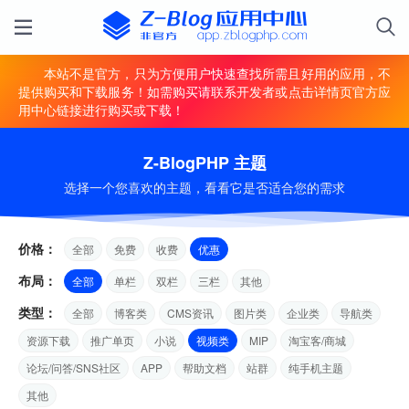
本站不是官方，只为方便用户快速查找所需且好用的应用，不
提供购买和下载服务！如需购买请联系开发者或点击详情页官方应
用中心链接进行购买或下载！
Z-BlogPHP 主题
选择一个您喜欢的主题，看看它是否适合您的需求
价格：
全部
免费
收费
优惠
布局：
全部
单栏
双栏
三栏
其他
类型：
全部
博客类
CMS资讯
图片类
企业类
导航类
资源下载
推广单页
小说
视频类
MIP
淘宝客/商城
论坛/问答/SNS社区
APP
帮助文档
站群
纯手机主题
其他