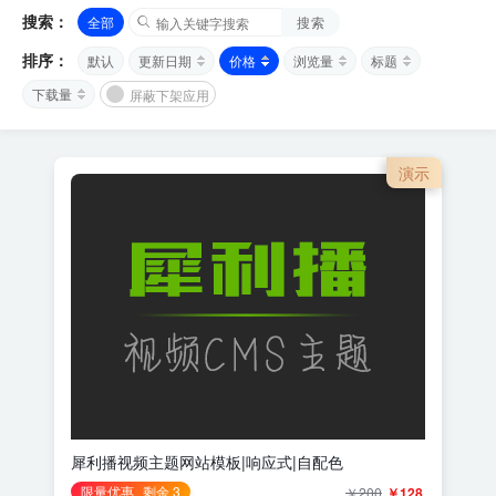
搜索：
全部
搜索
排序：
默认
更新日期
价格
浏览量
标题
下载量
屏蔽下架应用
演示
犀利播视频主题网站模板|响应式|自配色
限量优惠
剩余 3
￥200
￥128