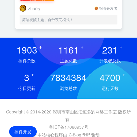
zharry
铜牌开发者
简洁视频主题，自带夜间模式！
1903
+
1161
+
231
+
插件总数
主题总数
开发者总数
3
+
7834384
+
4700
+
今日更新
浏览总数
运行天数
Copyright © 2014-2026 深圳市南山区汇恒多辉网络工作室 版权所
有
粤ICP备17060957号
插件开发
本站核心程序由 Z-BlogPHP 驱动