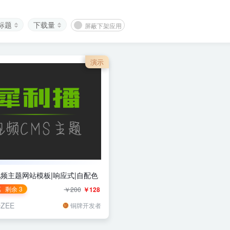
标题
下载量
屏蔽下架应用
演示
频主题网站模板|响应式|自配色
惠
剩余 3
￥200
￥128
OZEE
铜牌开发者