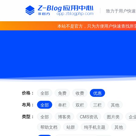
致力于用户快速
本站不是官方，只为方便用户快速查找所
价格：
全部
免费
收费
优惠
布局：
全部
单栏
双栏
三栏
其他
类型：
全部
博客类
CMS资讯
图片类
企
帮助文档
站群
纯手机主题
其他