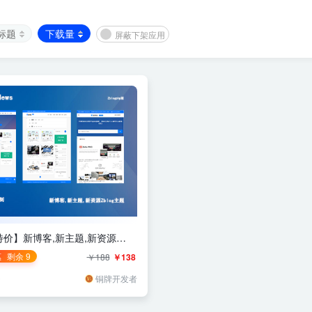
标题
下载量
屏蔽下架应用
0特价】新博客,新主题,新资源
主题
惠
剩余 9
￥188
￥138
云
铜牌开发者