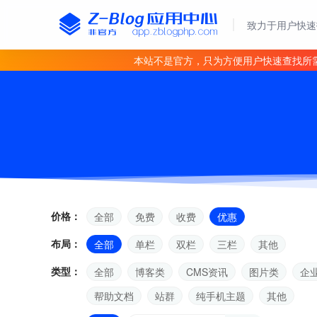
致力于用户快速
本站不是官方，只为方便用户快速查找所
价格：
全部
免费
收费
优惠
布局：
全部
单栏
双栏
三栏
其他
类型：
全部
博客类
CMS资讯
图片类
企
帮助文档
站群
纯手机主题
其他