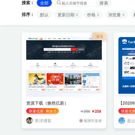
搜索：
全部
搜索
排序：
默认
更新日期
价格
浏览量
演示
资源下载（焕然亿新）
【202
Zblog
限量优惠
剩余 2
限量优
￥288
￥258
李洋博客
老
银牌开发者