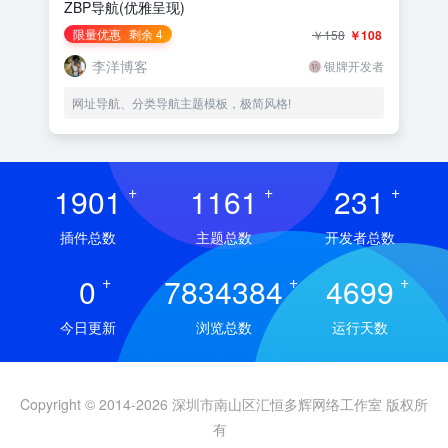
ZBP导航(优雅呈现)
限量优惠
剩余 4
￥158
￥108
李洋博客
银牌开发者
网址导航、分类导航主题模板，极简风格!
1901
+
1161
+
231
+
插件总数
主题总数
开发者总数
0
+
7834384
+
4699
+
今日更新
浏览总数
运行天数
Copyright © 2014-2026 深圳市南山区汇恒多辉网络工作室 版权所
有