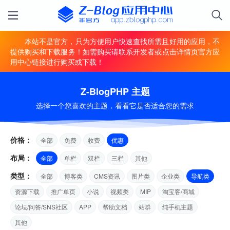
本站不是官方，只为方便用户快速查找所需且好用的应用，不
提供购买和下载服务！如需购买请联系开发者或点击详情页官方应
用中心链接进行购买或下载！
Z-BlogPHP 主题
选择一个您喜欢的主题，看看它是否适合您的需求
价格：
全部
免费
收费
优惠
布局：
全部
单栏
双栏
三栏
其他
类型：
全部
博客类
CMS资讯
图片类
企业类
导航类
资源下载
推广单页
小说
视频类
MIP
淘宝客/商城
论坛/问答/SNS社区
APP
帮助文档
站群
纯手机主题
其他