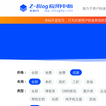
致力于用户快速
本站不是官方，只为方便用户快速查找所
价格：
全部
免费
收费
优惠
布局：
全部
单栏
双栏
三栏
其他
类型：
全部
博客类
CMS资讯
图片类
企
帮助文档
站群
纯手机主题
其他