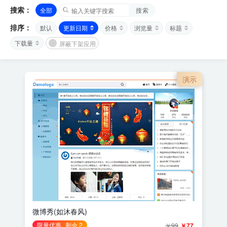
搜索：
全部
搜索
排序：
默认
更新日期
价格
浏览量
标题
下载量
屏蔽下架应用
演示
微博秀(如沐春风)
限量优惠
剩余 2
￥99
￥77