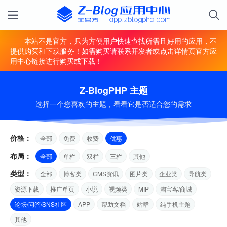
本站不是官方，只为方便用户快速查找所需且好用的应用，不
提供购买和下载服务！如需购买请联系开发者或点击详情页官方应
用中心链接进行购买或下载！
Z-BlogPHP 主题
选择一个您喜欢的主题，看看它是否适合您的需求
价格：
全部
免费
收费
优惠
布局：
全部
单栏
双栏
三栏
其他
类型：
全部
博客类
CMS资讯
图片类
企业类
导航类
资源下载
推广单页
小说
视频类
MIP
淘宝客/商城
论坛/问答/SNS社区
APP
帮助文档
站群
纯手机主题
其他