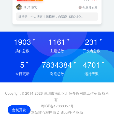
李洋博客
银牌开发者
微博秀、个人博客主题模板，自适应+SEO优化。
1903
+
1161
+
231
+
插件总数
主题总数
开发者总数
5
+
7834384
+
4701
+
今日更新
浏览总数
运行天数
Copyright © 2014-2026 深圳市南山区汇恒多辉网络工作室 版权所
有
粤ICP备17060957号
定制开发
本站核心程序由 Z-BlogPHP 驱动