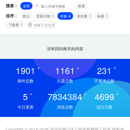
搜索：
全部
搜索
排序：
默认
更新日期
价格
浏览量
标题
下载量
屏蔽下架应用
没有找到相关的内容
1901
+
1161
+
231
+
插件总数
主题总数
开发者总数
5
+
7834384
+
4699
+
今日更新
浏览总数
运行天数
Copyright © 2014-2026 深圳市南山区汇恒多辉网络工作室 版权所