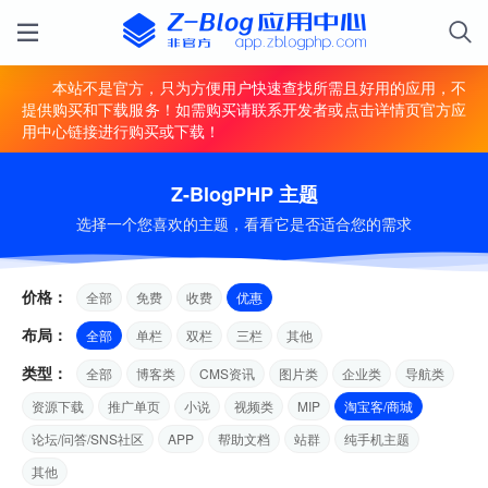
本站不是官方，只为方便用户快速查找所需且好用的应用，不
提供购买和下载服务！如需购买请联系开发者或点击详情页官方应
用中心链接进行购买或下载！
Z-BlogPHP 主题
选择一个您喜欢的主题，看看它是否适合您的需求
价格：
全部
免费
收费
优惠
布局：
全部
单栏
双栏
三栏
其他
类型：
全部
博客类
CMS资讯
图片类
企业类
导航类
资源下载
推广单页
小说
视频类
MIP
淘宝客/商城
论坛/问答/SNS社区
APP
帮助文档
站群
纯手机主题
其他