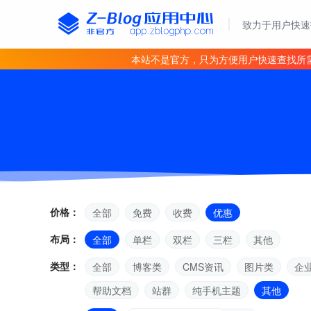
致力于用户快速
本站不是官方，只为方便用户快速查找所
价格：
全部
免费
收费
优惠
布局：
全部
单栏
双栏
三栏
其他
类型：
全部
博客类
CMS资讯
图片类
企
帮助文档
站群
纯手机主题
其他