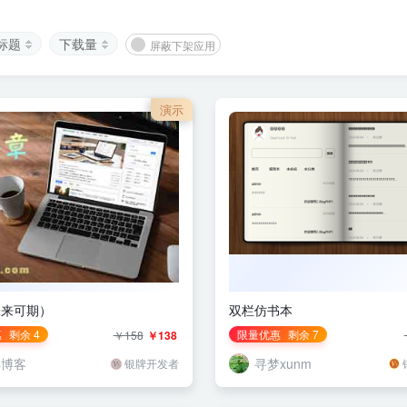
标题
下载量
屏蔽下架应用
演示
未来可期）
双栏仿书本
惠
剩余 4
限量优惠
剩余 7
￥158
￥138
洋博客
寻梦xunm
银牌开发者