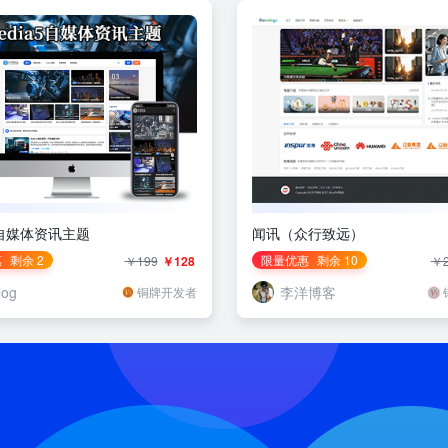
a5自媒体资讯主题
闻讯（众行致远）
惠
剩余 2
限量优惠
剩余 10
￥199
￥128
￥2
log
李洋博客
铜牌开发者