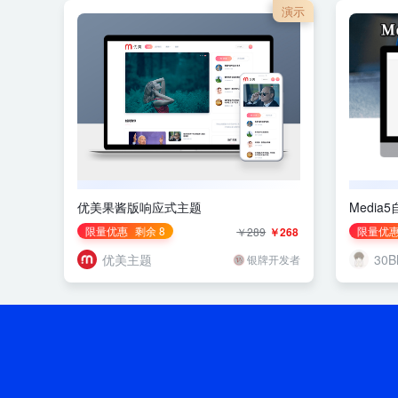
演示
优美果酱版响应式主题
Medi
限量优惠
剩余 8
限量优
￥289
￥268
优美主题
30B
银牌开发者