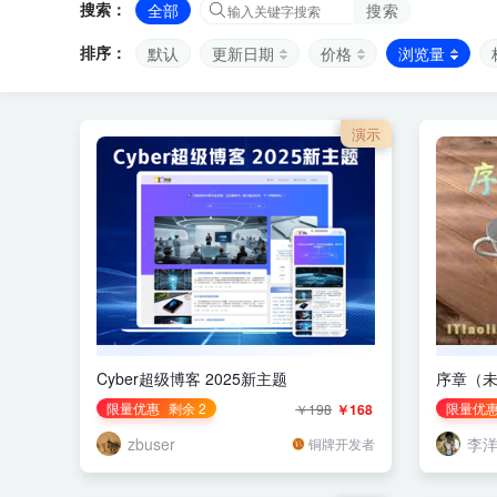
搜索：
全部
搜索
排序：
默认
更新日期
价格
浏览量
演示
Cyber超级博客 2025新主题
序章（
限量优惠
剩余 2
限量优
￥198
￥168
zbuser
李
铜牌开发者