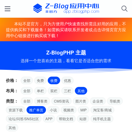
本站不是官方，只为方便用户快速查找所需且好用的应用，不
提供购买和下载服务！如需购买请联系开发者或点击详情页官方应
用中心链接进行购买或下载！
Z-BlogPHP 主题
选择一个您喜欢的主题，看看它是否适合您的需求
价格：
全部
免费
收费
优惠
布局：
全部
单栏
双栏
三栏
其他
类型：
全部
博客类
CMS资讯
图片类
企业类
导航类
资源下载
推广单页
小说
视频类
MIP
淘宝客/商城
论坛/问答/SNS社区
APP
帮助文档
站群
纯手机主题
其他