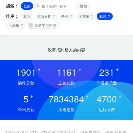
搜索：
全部
搜索
排序：
默认
更新日期
价格
浏览量
标题
下载量
屏蔽下架应用
没有找到相关的内容
1901
+
1161
+
231
+
插件总数
主题总数
开发者总数
5
+
7834384
+
4700
+
今日更新
浏览总数
运行天数
Copyright © 2014-2026 深圳市南山区汇恒多辉网络工作室 版权所