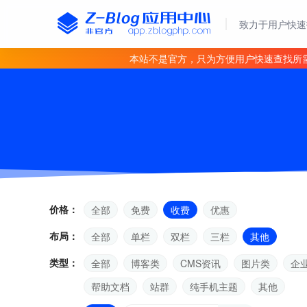
致力于用户快速
本站不是官方，只为方便用户快速查找所
价格：
全部
免费
收费
优惠
布局：
全部
单栏
双栏
三栏
其他
类型：
全部
博客类
CMS资讯
图片类
企
帮助文档
站群
纯手机主题
其他