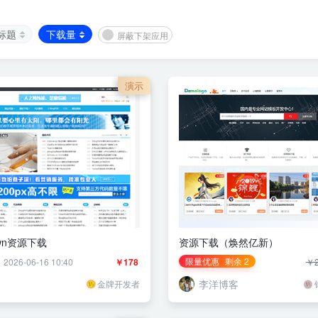
标题
下载量
屏蔽下架应用
演示
own资源下载
资源下载（焕然亿新）
限量优惠
剩余 2
26-06-16 10:40
￥178
￥2
今
李洋博客
金牌开发者