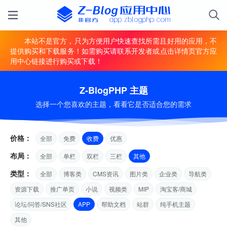
本站不是官方，只为方便用户快速查找所需且好用的应用，不
提供购买和下载服务！如需购买请联系开发者或点击详情页官方应
用中心链接进行购买或下载！
Z-BlogPHP 主题
选择一个您喜欢的主题，看看它是否适合您的需求
价格：
全部
免费
收费
优惠
布局：
全部
单栏
双栏
三栏
其他
类型：
全部
博客类
CMS资讯
图片类
企业类
导航类
资源下载
推广单页
小说
视频类
MIP
淘宝客/商城
论坛/问答/SNS社区
APP
帮助文档
站群
纯手机主题
其他