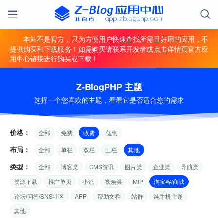
本站不是官方，只为方便用户快速查找所需且好用的应用，不
提供购买和下载服务！如需购买请联系开发者或点击详情页官方应
用中心链接进行购买或下载！
Z-BlogPHP 主题
选择一个您喜欢的主题，看看它是否适合您的需求
价格：
全部
免费
收费
优惠
布局：
全部
单栏
双栏
三栏
其他
类型：
全部
博客类
CMS资讯
图片类
企业类
导航类
资源下载
推广单页
小说
视频类
MIP
淘宝客/商城
论坛/问答/SNS社区
APP
帮助文档
站群
纯手机主题
其他