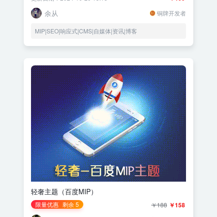
余从
铜牌开发者
MIP|SEO|响应式|CMS|自媒体|资讯|博客
轻奢主题（百度MIP）
限量优惠
剩余 5
￥188
￥158