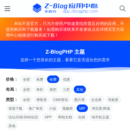
本站不是官方，只为方便用户快速查找所需且好用的应用，不
提供购买和下载服务！如需购买请联系开发者或点击详情页官方应
用中心链接进行购买或下载！
Z-BlogPHP 主题
选择一个您喜欢的主题，看看它是否适合您的需求
价格：
全部
免费
收费
优惠
布局：
全部
单栏
双栏
三栏
其他
类型：
全部
博客类
CMS资讯
图片类
企业类
导航类
资源下载
推广单页
小说
视频类
MIP
淘宝客/商城
论坛/问答/SNS社区
APP
帮助文档
站群
纯手机主题
其他