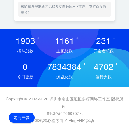
极简线条报纸新闻风格多变自适应MIP主题（支持百度熊
掌号）
1903
+
1161
+
231
+
插件总数
主题总数
开发者总数
0
+
7834384
+
4702
+
今日更新
浏览总数
运行天数
Copyright © 2014-2026 深圳市南山区汇恒多辉网络工作室 版权所
有
粤ICP备17060957号
定制开发
本站核心程序由 Z-BlogPHP 驱动