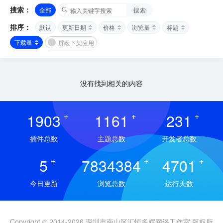
搜索：
全部
搜索
排序：
默认
更新日期
价格
浏览量
标题
下载量
屏蔽下架应用
没有找到相关的内容
1903
+
1161
+
231
+
插件总数
主题总数
开发者总数
5
+
7834384
+
4701
+
今日更新
浏览总数
运行天数
Copyright © 2014-2026 深圳市南山区汇恒多辉网络工作室 版权所