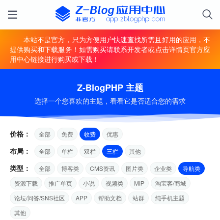
本站不是官方，只为方便用户快速查找所需且好用的应用，不
提供购买和下载服务！如需购买请联系开发者或点击详情页官方应
用中心链接进行购买或下载！
Z-BlogPHP 主题
选择一个您喜欢的主题，看看它是否适合您的需求
价格：
全部
免费
收费
优惠
布局：
全部
单栏
双栏
三栏
其他
类型：
全部
博客类
CMS资讯
图片类
企业类
导航类
资源下载
推广单页
小说
视频类
MIP
淘宝客/商城
论坛/问答/SNS社区
APP
帮助文档
站群
纯手机主题
其他