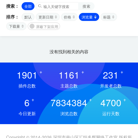
搜索：
全部
搜索
排序：
默认
更新日期
价格
浏览量
标题
下载量
屏蔽下架应用
没有找到相关的内容
1901
+
1161
+
231
+
插件总数
主题总数
开发者总数
6
+
7834384
+
4700
+
今日更新
浏览总数
运行天数
Copyright © 2014-2026 深圳市南山区汇恒多辉网络工作室 版权所