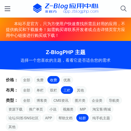
本站不是官方，只为方便用户快速查找所需且好用的应用，不
提供购买和下载服务！如需购买请联系开发者或点击详情页官方应
用中心链接进行购买或下载！
Z-BlogPHP 主题
选择一个您喜欢的主题，看看它是否适合您的需求
价格：
全部
免费
收费
优惠
布局：
全部
单栏
双栏
三栏
其他
类型：
全部
博客类
CMS资讯
图片类
企业类
导航类
资源下载
推广单页
小说
视频类
MIP
淘宝客/商城
论坛/问答/SNS社区
APP
帮助文档
站群
纯手机主题
其他