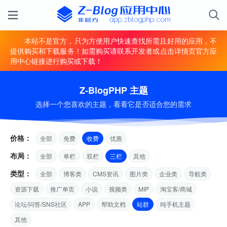
本站不是官方，只为方便用户快速查找所需且好用的应用，不
提供购买和下载服务！如需购买请联系开发者或点击详情页官方应
用中心链接进行购买或下载！
Z-BlogPHP 主题
选择一个您喜欢的主题，看看它是否适合您的需求
价格：
全部
免费
收费
优惠
布局：
全部
单栏
双栏
三栏
其他
类型：
全部
博客类
CMS资讯
图片类
企业类
导航类
资源下载
推广单页
小说
视频类
MIP
淘宝客/商城
论坛/问答/SNS社区
APP
帮助文档
站群
纯手机主题
其他