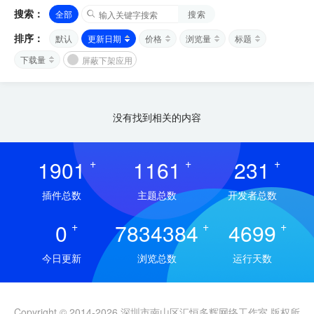
搜索：
全部
搜索
排序：
默认
更新日期
价格
浏览量
标题
下载量
屏蔽下架应用
没有找到相关的内容
1901
+
1161
+
231
+
插件总数
主题总数
开发者总数
0
+
7834384
+
4699
+
今日更新
浏览总数
运行天数
Copyright © 2014-2026 深圳市南山区汇恒多辉网络工作室 版权所