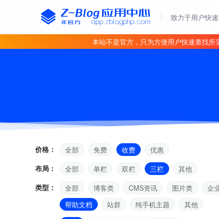
致力于用户快速
本站不是官方，只为方便用户快速查找所
价格：
全部
免费
收费
优惠
布局：
全部
单栏
双栏
三栏
其他
类型：
全部
博客类
CMS资讯
图片类
企
帮助文档
站群
纯手机主题
其他