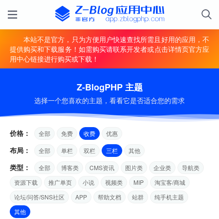
本站不是官方，只为方便用户快速查找所需且好用的应用，不
提供购买和下载服务！如需购买请联系开发者或点击详情页官方应
用中心链接进行购买或下载！
Z-BlogPHP 主题
选择一个您喜欢的主题，看看它是否适合您的需求
价格：
全部
免费
收费
优惠
布局：
全部
单栏
双栏
三栏
其他
类型：
全部
博客类
CMS资讯
图片类
企业类
导航类
资源下载
推广单页
小说
视频类
MIP
淘宝客/商城
论坛/问答/SNS社区
APP
帮助文档
站群
纯手机主题
其他