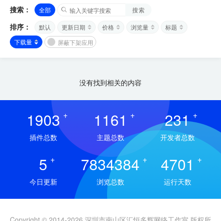
搜索：
全部
搜索
排序：
默认
更新日期
价格
浏览量
标题
下载量
屏蔽下架应用
没有找到相关的内容
1903
+
1161
+
231
+
插件总数
主题总数
开发者总数
5
+
7834384
+
4701
+
今日更新
浏览总数
运行天数
Copyright © 2014-2026 深圳市南山区汇恒多辉网络工作室 版权所