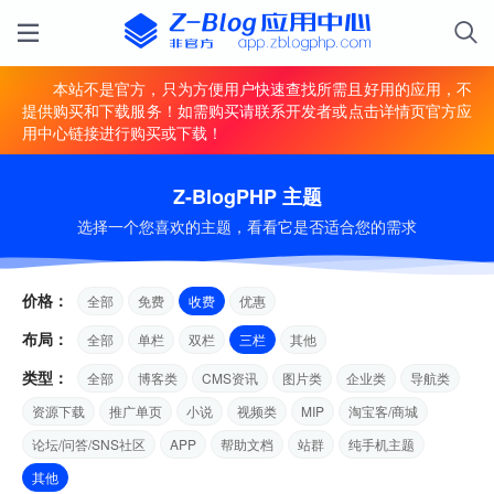
本站不是官方，只为方便用户快速查找所需且好用的应用，不
提供购买和下载服务！如需购买请联系开发者或点击详情页官方应
用中心链接进行购买或下载！
Z-BlogPHP 主题
选择一个您喜欢的主题，看看它是否适合您的需求
价格：
全部
免费
收费
优惠
布局：
全部
单栏
双栏
三栏
其他
类型：
全部
博客类
CMS资讯
图片类
企业类
导航类
资源下载
推广单页
小说
视频类
MIP
淘宝客/商城
论坛/问答/SNS社区
APP
帮助文档
站群
纯手机主题
其他