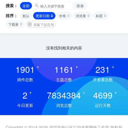
搜索：
全部
搜索
排序：
默认
更新日期
价格
浏览量
标题
下载量
屏蔽下架应用
没有找到相关的内容
1901
+
1161
+
231
+
插件总数
主题总数
开发者总数
2
+
7834384
+
4699
+
今日更新
浏览总数
运行天数
Copyright © 2014-2026 深圳市南山区汇恒多辉网络工作室 版权所