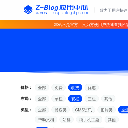
致力于用户快速
本站不是官方，只为方便用户快速查找所
价格：
全部
免费
收费
优惠
布局：
全部
单栏
双栏
三栏
其他
类型：
全部
博客类
CMS资讯
图片类
企
帮助文档
站群
纯手机主题
其他