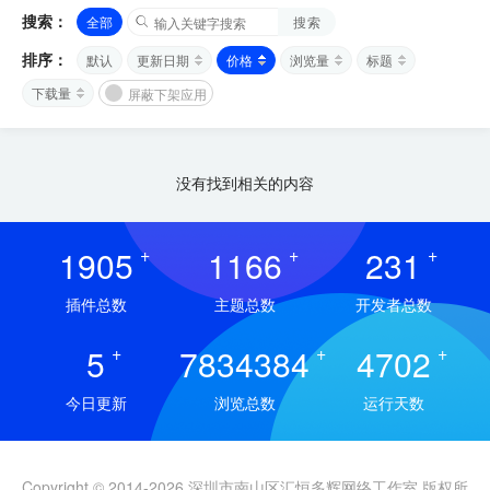
搜索：
全部
搜索
排序：
默认
更新日期
价格
浏览量
标题
下载量
屏蔽下架应用
没有找到相关的内容
1905
+
1166
+
231
+
插件总数
主题总数
开发者总数
5
+
7834384
+
4702
+
今日更新
浏览总数
运行天数
Copyright © 2014-2026 深圳市南山区汇恒多辉网络工作室 版权所