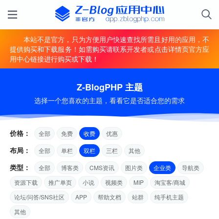
本站不是官方，只为方便用户快速查找所需且好用的应用，不
提供购买和下载服务！如需购买请联系开发者或点击详情页官方应
用中心链接进行购买或下载！
Z-BlogPHP 主题
选择一个您喜欢的主题，看看它是否适合您的需求
价格：
全部
免费
收费
优惠
布局：
全部
单栏
双栏
三栏
其他
类型：
全部
博客类
CMS资讯
图片类
企业类
导航类
资源下载
推广单页
小说
视频类
MIP
淘宝客/商城
论坛/问答/SNS社区
APP
帮助文档
站群
纯手机主题
其他