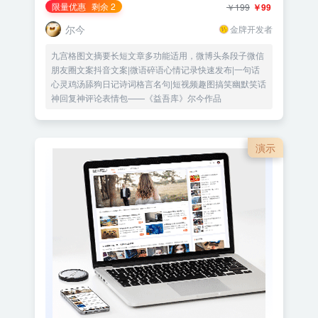
限量优惠
剩余 2
￥199
￥99
尔今
金牌开发者
九宫格图文摘要长短文章多功能适用，微博头条段子微信
朋友圈文案抖音文案|微语碎语心情记录快速发布|一句话
心灵鸡汤舔狗日记诗词格言名句|短视频趣图搞笑幽默笑话
神回复神评论表情包——《益吾库》尔今作品
演示