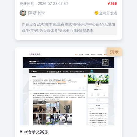
更新日期：2026-07-23 07:32
￥266
隔壁老李
金牌开发者
自适应/SEO功能丰富/黑夜模式/海报/用户中心适配/无限加
载/外贸/跨境/头条体育/资讯/时间轴/隔壁老李
演示
Ana语录文案派