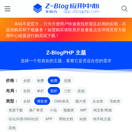
本站不是官方，只为方便用户快速查找所需且好用的应用，不
提供购买和下载服务！如需购买请联系开发者或点击详情页官方应
用中心链接进行购买或下载！
Z-BlogPHP 主题
选择一个您喜欢的主题，看看它是否适合您的需求
价格：
全部
免费
收费
优惠
布局：
全部
单栏
双栏
三栏
其他
类型：
全部
博客类
CMS资讯
图片类
企业类
导航类
资源下载
推广单页
小说
视频类
MIP
淘宝客/商城
论坛/问答/SNS社区
APP
帮助文档
站群
纯手机主题
其他