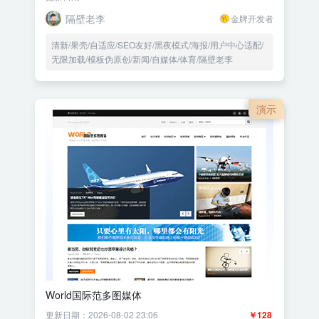
隔壁老李
金牌开发者
清新/果壳/自适应/SEO友好/黑夜模式/海报/用户中心适配/
无限加载/模板伪原创/新闻/自媒体/体育/隔壁老李
演示
World国际范多图媒体
更新日期：2026-08-02 23:06
￥128