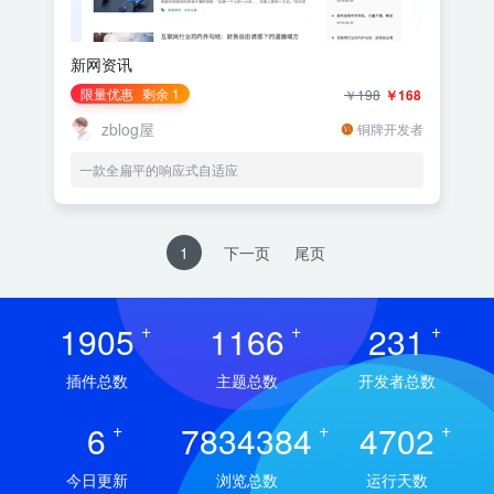
新网资讯
限量优惠
剩余 1
￥198
￥168
zblog屋
铜牌开发者
一款全扁平的响应式自适应
1
下一页
尾页
1905
+
1166
+
231
+
插件总数
主题总数
开发者总数
6
+
7834384
+
4702
+
今日更新
浏览总数
运行天数