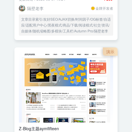
隔壁老李
金牌开发者
文章目录索引/友好SEO/AJAX切换/时间因子/OG标签/自适
应/适配用户中心/黑夜模式/商品/下载/阅读模式/社交/资讯/
自媒体/随机缩略图/多模块/工具栏/Autumn Pro/隔壁老李
演示
Z-Blog主题aymfifteen