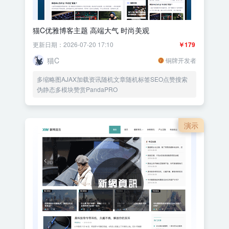
猫C优雅博客主题 高端大气 时尚美观
更新日期：2026-07-20 17:10
￥179
猫C
铜牌开发者
多缩略图AJAX加载资讯随机文章随机标签SEO点赞搜索
伪静态多模块赞赏PandaPRO
演示