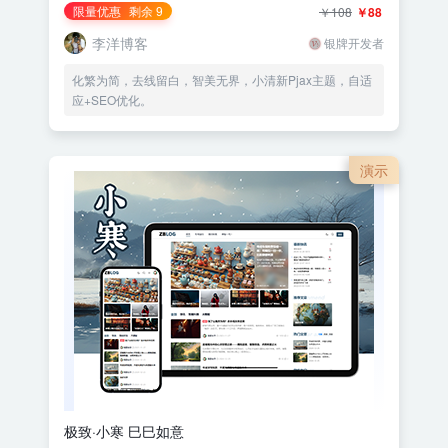
限量优惠
剩余 9
￥108
￥88
李洋博客
银牌开发者
化繁为简，去线留白，智美无界，小清新Pjax主题，自适
应+SEO优化。
演示
极致·小寒 巳巳如意