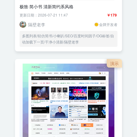
极致·简小书 清新简约系风格
更新日期：2026-07-21 11:47
￥179
隔壁老李
金牌开发者
多图列表/轻仿简书/小喇叭/SEO/百度时间因子/OG标签/自
动加载下一页/干净小清新/隔壁老李
演示