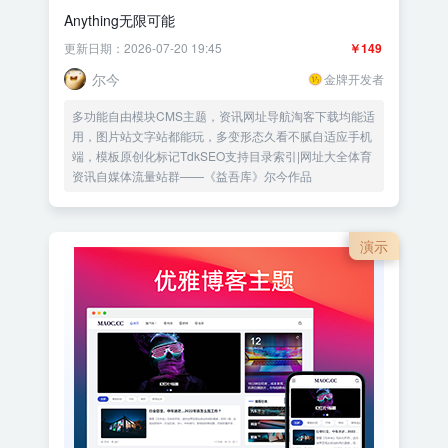
Anything无限可能
更新日期：2026-07-20 19:45
￥149
尔今
金牌开发者
多功能自由模块CMS主题，资讯网址导航淘客下载均能适
用，图片站文字站都能玩，多变形态久看不腻自适应手机
端，模板原创化标记TdkSEO支持目录索引|网址大全体育
资讯自媒体流量站群——《益吾库》尔今作品
演示