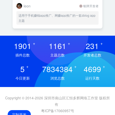
leon
银牌开发者
适用于手机赚钱app推广、网赚app推广的一套zblog app
主题
1901
+
1161
+
231
+
插件总数
主题总数
开发者总数
5
+
7834384
+
4699
+
今日更新
浏览总数
运行天数
Copyright © 2014-2026 深圳市南山区汇恒多辉网络工作室 版权所
有
粤ICP备17060957号
定制开发