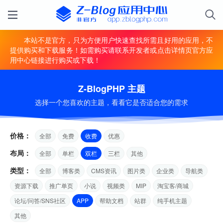
本站不是官方，只为方便用户快速查找所需且好用的应用，不
提供购买和下载服务！如需购买请联系开发者或点击详情页官方应
用中心链接进行购买或下载！
Z-BlogPHP 主题
选择一个您喜欢的主题，看看它是否适合您的需求
价格：
全部
免费
收费
优惠
布局：
全部
单栏
双栏
三栏
其他
类型：
全部
博客类
CMS资讯
图片类
企业类
导航类
资源下载
推广单页
小说
视频类
MIP
淘宝客/商城
论坛/问答/SNS社区
APP
帮助文档
站群
纯手机主题
其他