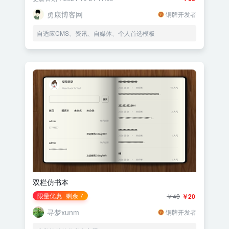
勇康博客网
铜牌开发者
自适应CMS、资讯、自媒体、个人首选模板
双栏仿书本
限量优惠
剩余 7
￥40
￥20
寻梦xunm
铜牌开发者