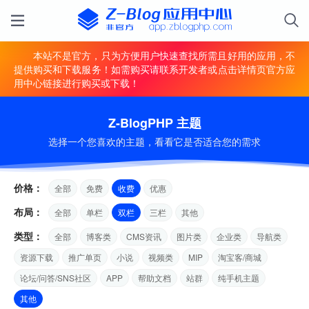
本站不是官方，只为方便用户快速查找所需且好用的应用，不
提供购买和下载服务！如需购买请联系开发者或点击详情页官方应
用中心链接进行购买或下载！
Z-BlogPHP 主题
选择一个您喜欢的主题，看看它是否适合您的需求
价格：
全部
免费
收费
优惠
布局：
全部
单栏
双栏
三栏
其他
类型：
全部
博客类
CMS资讯
图片类
企业类
导航类
资源下载
推广单页
小说
视频类
MIP
淘宝客/商城
论坛/问答/SNS社区
APP
帮助文档
站群
纯手机主题
其他