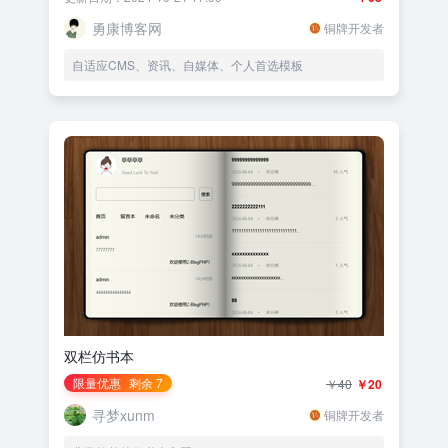
勇康博客网
铜牌开发者
自适应CMS、资讯、自媒体、个人首选模板
双栏仿书本
限量优惠
剩余 7
￥40
￥20
寻梦xunm
铜牌开发者