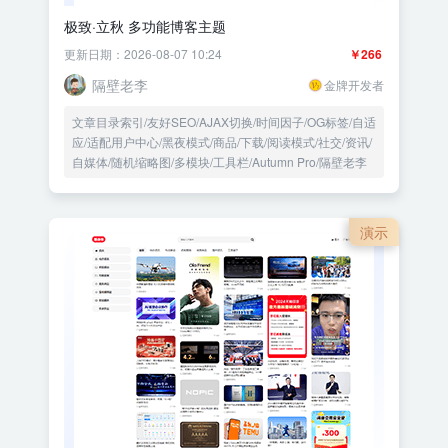
极致·立秋 多功能博客主题
更新日期：2026-08-07 10:24
￥266
隔壁老李
金牌开发者
文章目录索引/友好SEO/AJAX切换/时间因子/OG标签/自适
应/适配用户中心/黑夜模式/商品/下载/阅读模式/社交/资讯/
自媒体/随机缩略图/多模块/工具栏/Autumn Pro/隔壁老李
演示