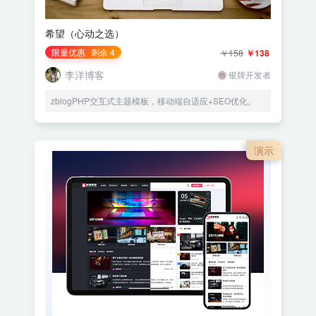
希望（心动之选）
限量优惠
剩余 4
￥158
￥138
李洋博客
银牌开发者
zblogPHP交互式主题模板，移动端自适应+SEO优化。
演示