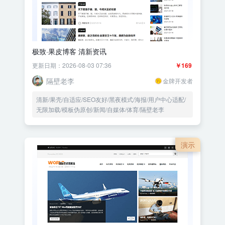
极致·果皮博客 清新资讯
更新日期：2026-08-03 07:36
￥169
隔壁老李
金牌开发者
清新/果壳/自适应/SEO友好/黑夜模式/海报/用户中心适配/
无限加载/模板伪原创/新闻/自媒体/体育/隔壁老李
演示