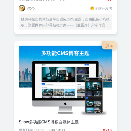
尔今
金牌开发者
经典科技自媒体范扁平自适应CMS主题，自由配色小巧模
板，预置两种头部导航栏方案——《益吾库》尔今作品
演示
Snow多功能CMS博客自媒体主题
更新日期：2026-08-08 10:33
￥218