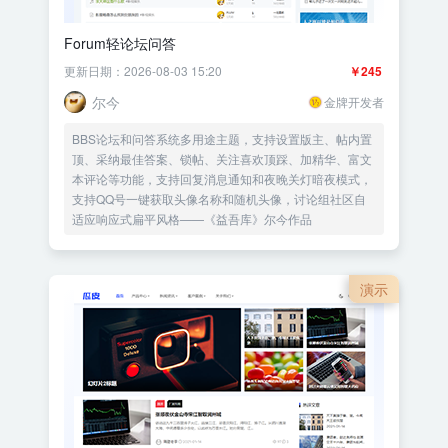
Forum轻论坛问答
更新日期：2026-08-03 15:20
￥245
尔今
金牌开发者
BBS论坛和问答系统多用途主题，支持设置版主、帖内置
顶、采纳最佳答案、锁帖、关注喜欢顶踩、加精华、富文
本评论等功能，支持回复消息通知和夜晚关灯暗夜模式，
支持QQ号一键获取头像名称和随机头像，讨论组社区自
适应响应式扁平风格——《益吾库》尔今作品
演示