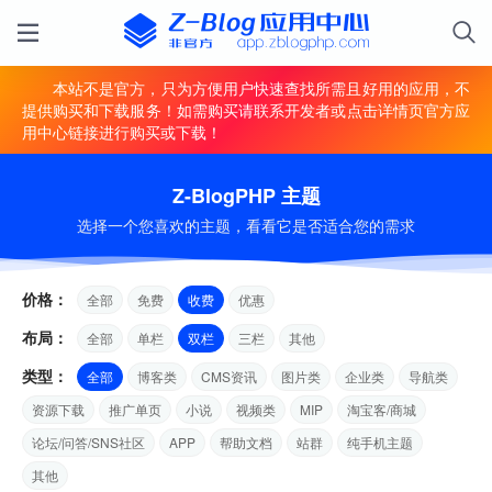
本站不是官方，只为方便用户快速查找所需且好用的应用，不
提供购买和下载服务！如需购买请联系开发者或点击详情页官方应
用中心链接进行购买或下载！
Z-BlogPHP 主题
选择一个您喜欢的主题，看看它是否适合您的需求
价格：
全部
免费
收费
优惠
布局：
全部
单栏
双栏
三栏
其他
类型：
全部
博客类
CMS资讯
图片类
企业类
导航类
资源下载
推广单页
小说
视频类
MIP
淘宝客/商城
论坛/问答/SNS社区
APP
帮助文档
站群
纯手机主题
其他