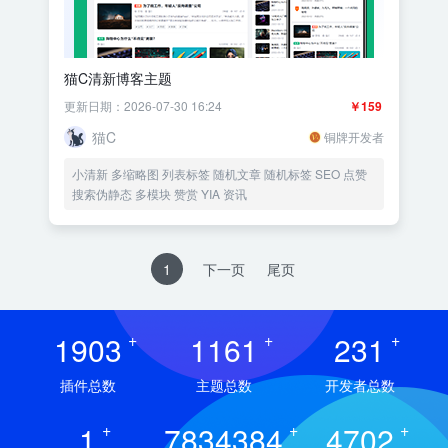
猫C清新博客主题
更新日期：2026-07-30 16:24
￥159
猫C
铜牌开发者
小清新 多缩略图 列表标签 随机文章 随机标签 SEO 点赞
搜索伪静态 多模块 赞赏 YIA 资讯
1
下一页
尾页
1903
+
1161
+
231
+
插件总数
主题总数
开发者总数
1
+
7834384
+
4702
+