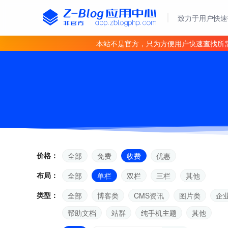
致力于用户快速
本站不是官方，只为方便用户快速查找所
价格：
全部
免费
收费
优惠
布局：
全部
单栏
双栏
三栏
其他
类型：
全部
博客类
CMS资讯
图片类
企
帮助文档
站群
纯手机主题
其他