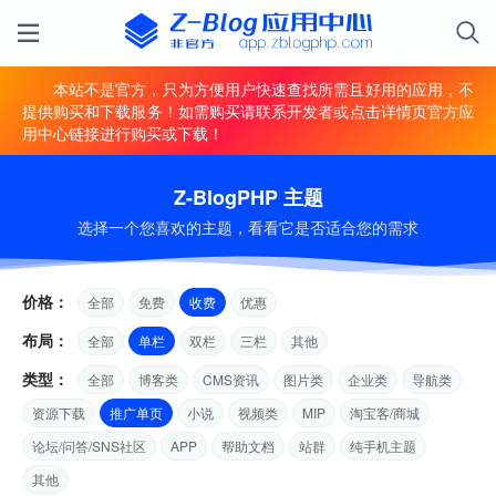
本站不是官方，只为方便用户快速查找所需且好用的应用，不
提供购买和下载服务！如需购买请联系开发者或点击详情页官方应
用中心链接进行购买或下载！
Z-BlogPHP 主题
选择一个您喜欢的主题，看看它是否适合您的需求
价格：
全部
免费
收费
优惠
布局：
全部
单栏
双栏
三栏
其他
类型：
全部
博客类
CMS资讯
图片类
企业类
导航类
资源下载
推广单页
小说
视频类
MIP
淘宝客/商城
论坛/问答/SNS社区
APP
帮助文档
站群
纯手机主题
其他