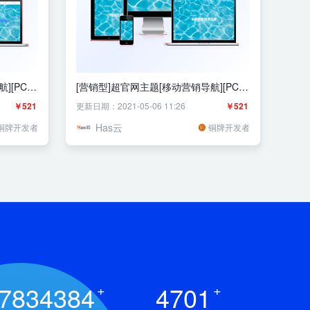
[PC]
[营销型]超官网主题[移动营销导航][PC]
新！
￥521
更新日期：2021-05-06 11:26
￥521
Has云
铜牌开发者
铜牌开发者
7834384
+
4701
+