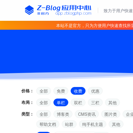
致力于用户快速
本站不是官方，只为方便用户快速查找所
价格：
全部
免费
收费
优惠
布局：
全部
单栏
双栏
三栏
其他
类型：
全部
博客类
CMS资讯
图片类
企
帮助文档
站群
纯手机主题
其他