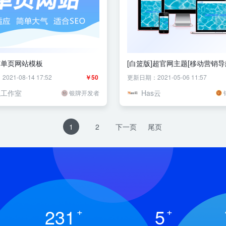
广单页网站模板
[白篮版]超官网主题[移动营销导航]
新！
21-08-14 17:52
￥50
更新日期：2021-05-06 11:57
岚工作室
Has云
银牌开发者
1
2
下一页
尾页
231
+
5
+