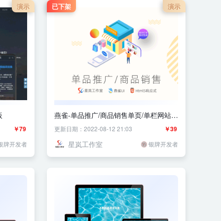
演示
已下架
演示
板
燕雀-单品推广/商品销售单页/单栏网站模
板
￥79
更新日期：2022-08-12 21:03
￥39
星岚工作室
银牌开发者
银牌开发者