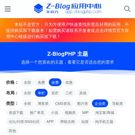
本站不是官方，只为方便用户快速查找所需且好用的应用，不
提供购买和下载服务！如需购买请联系开发者或点击详情页官方应
用中心链接进行购买或下载！
Z-BlogPHP 主题
选择一个您喜欢的主题，看看它是否适合您的需求
价格：
全部
免费
收费
优惠
布局：
全部
单栏
双栏
三栏
其他
类型：
全部
博客类
CMS资讯
图片类
企业类
导航类
资源下载
推广单页
小说
视频类
MIP
淘宝客/商城
论坛/问答/SNS社区
APP
帮助文档
站群
纯手机主题
其他