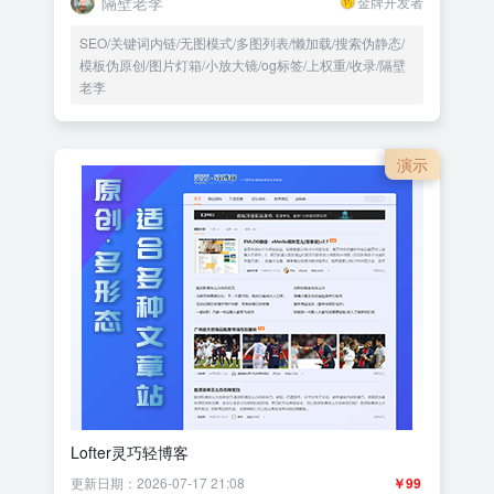
隔壁老李
金牌开发者
SEO/关键词内链/无图模式/多图列表/懒加载/搜索伪静态/
模板伪原创/图片灯箱/小放大镜/og标签/上权重/收录/隔壁
老李
演示
Lofter灵巧轻博客
更新日期：2026-07-17 21:08
￥99