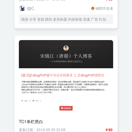
猫C
铜牌开发者
线报 分享 资源 跳转 多彩标题 列表标签 高速 广告 红包
TC1单栏黑白
更新日期：2016-05-30 23:58
￥80