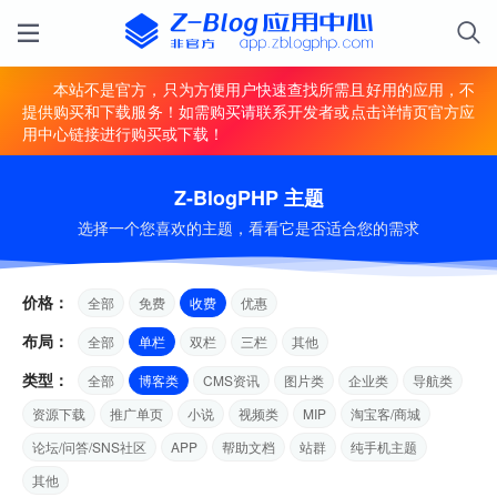
本站不是官方，只为方便用户快速查找所需且好用的应用，不
提供购买和下载服务！如需购买请联系开发者或点击详情页官方应
用中心链接进行购买或下载！
Z-BlogPHP 主题
选择一个您喜欢的主题，看看它是否适合您的需求
价格：
全部
免费
收费
优惠
布局：
全部
单栏
双栏
三栏
其他
类型：
全部
博客类
CMS资讯
图片类
企业类
导航类
资源下载
推广单页
小说
视频类
MIP
淘宝客/商城
论坛/问答/SNS社区
APP
帮助文档
站群
纯手机主题
其他