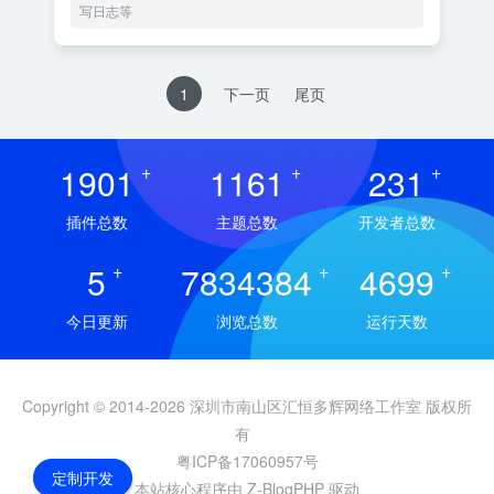
写日志等
1
下一页
尾页
1901
+
1161
+
231
+
插件总数
主题总数
开发者总数
5
+
7834384
+
4699
+
今日更新
浏览总数
运行天数
Copyright © 2014-2026 深圳市南山区汇恒多辉网络工作室 版权所
有
粤ICP备17060957号
定制开发
本站核心程序由 Z-BlogPHP 驱动