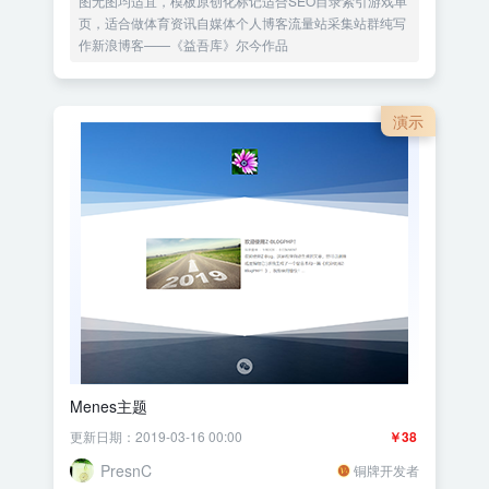
图无图均适宜，模板原创化标记适合SEO目录索引游戏单
页，适合做体育资讯自媒体个人博客流量站采集站群纯写
作新浪博客——《益吾库》尔今作品
演示
Menes主题
更新日期：2019-03-16 00:00
￥38
PresnC
铜牌开发者