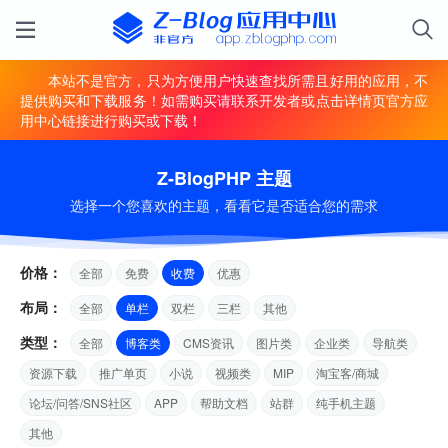
本站不是官方，只为方便用户快速查找所需且好用的应用，不
提供购买和下载服务！如需购买请联系开发者或点击详情页官方应
用中心链接进行购买或下载！
Z-BlogPHP 主题
选择一个您喜欢的主题，看看它是否适合您的需求
价格：
全部
免费
收费
优惠
布局：
全部
单栏
双栏
三栏
其他
类型：
全部
博客类
CMS资讯
图片类
企业类
导航类
资源下载
推广单页
小说
视频类
MIP
淘宝客/商城
论坛/问答/SNS社区
APP
帮助文档
站群
纯手机主题
其他