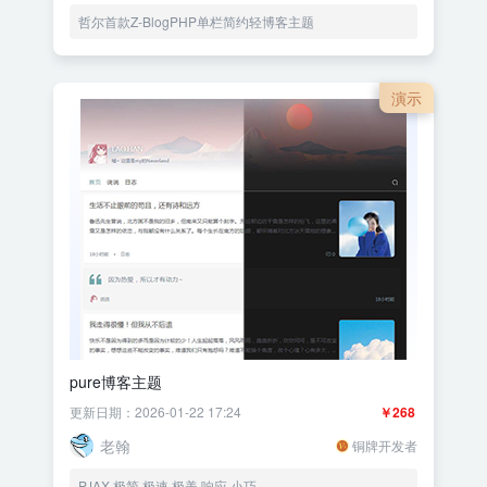
哲尔首款Z-BlogPHP单栏简约轻博客主题
演示
pure博客主题
更新日期：2026-01-22 17:24
￥268
老翰
铜牌开发者
PJAX 极简 极速 极美 响应 小巧