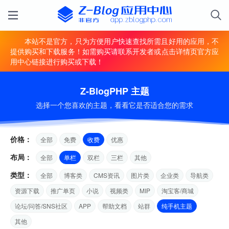
本站不是官方，只为方便用户快速查找所需且好用的应用，不
提供购买和下载服务！如需购买请联系开发者或点击详情页官方应
用中心链接进行购买或下载！
Z-BlogPHP 主题
选择一个您喜欢的主题，看看它是否适合您的需求
价格：
全部
免费
收费
优惠
布局：
全部
单栏
双栏
三栏
其他
类型：
全部
博客类
CMS资讯
图片类
企业类
导航类
资源下载
推广单页
小说
视频类
MIP
淘宝客/商城
论坛/问答/SNS社区
APP
帮助文档
站群
纯手机主题
其他