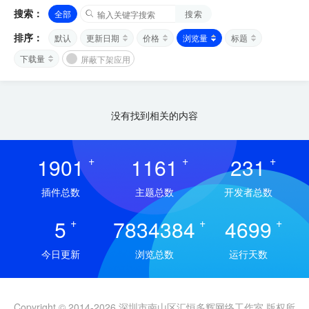
搜索：
全部
搜索
排序：
默认
更新日期
价格
浏览量
标题
下载量
屏蔽下架应用
没有找到相关的内容
1901
+
1161
+
231
+
插件总数
主题总数
开发者总数
5
+
7834384
+
4699
+
今日更新
浏览总数
运行天数
Copyright © 2014-2026 深圳市南山区汇恒多辉网络工作室 版权所