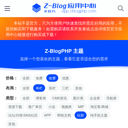
本站不是官方，只为方便用户快速查找所需且好用的应用，不
提供购买和下载服务！如需购买请联系开发者或点击详情页官方应
用中心链接进行购买或下载！
Z-BlogPHP 主题
选择一个您喜欢的主题，看看它是否适合您的需求
价格：
全部
免费
收费
优惠
布局：
全部
单栏
双栏
三栏
其他
类型：
全部
博客类
CMS资讯
图片类
企业类
导航类
资源下载
推广单页
小说
视频类
MIP
淘宝客/商城
论坛/问答/SNS社区
APP
帮助文档
站群
纯手机主题
其他