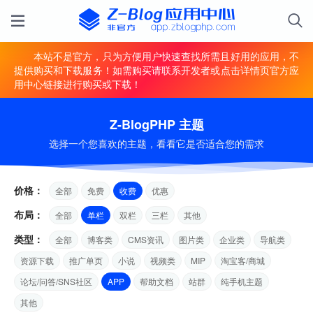
本站不是官方，只为方便用户快速查找所需且好用的应用，不
提供购买和下载服务！如需购买请联系开发者或点击详情页官方应
用中心链接进行购买或下载！
Z-BlogPHP 主题
选择一个您喜欢的主题，看看它是否适合您的需求
价格：
全部
免费
收费
优惠
布局：
全部
单栏
双栏
三栏
其他
类型：
全部
博客类
CMS资讯
图片类
企业类
导航类
资源下载
推广单页
小说
视频类
MIP
淘宝客/商城
论坛/问答/SNS社区
APP
帮助文档
站群
纯手机主题
其他