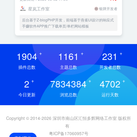
星岚工作室
银牌开发者
后台基于Z-blogPHP开发，前端基于燕雀UI设计的响应式
手赚软件APP推广下载单页/单栏网站模板
1904
+
1161
+
231
+
插件总数
主题总数
开发者总数
2
+
7834384
+
4702
+
今日更新
浏览总数
运行天数
Copyright © 2014-2026 深圳市南山区汇恒多辉网络工作室 版权所
有
粤ICP备17060957号