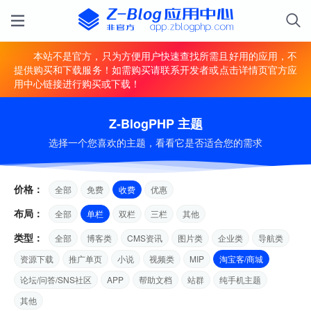
本站不是官方，只为方便用户快速查找所需且好用的应用，不
提供购买和下载服务！如需购买请联系开发者或点击详情页官方应
用中心链接进行购买或下载！
Z-BlogPHP 主题
选择一个您喜欢的主题，看看它是否适合您的需求
价格：
全部
免费
收费
优惠
布局：
全部
单栏
双栏
三栏
其他
类型：
全部
博客类
CMS资讯
图片类
企业类
导航类
资源下载
推广单页
小说
视频类
MIP
淘宝客/商城
论坛/问答/SNS社区
APP
帮助文档
站群
纯手机主题
其他