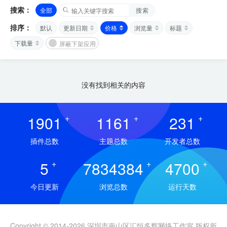
搜索：
全部
搜索
排序：
默认
更新日期
价格
浏览量
标题
下载量
屏蔽下架应用
没有找到相关的内容
1901
+
1161
+
231
+
插件总数
主题总数
开发者总数
5
+
7834384
+
4700
+
今日更新
浏览总数
运行天数
Copyright © 2014-2026 深圳市南山区汇恒多辉网络工作室 版权所