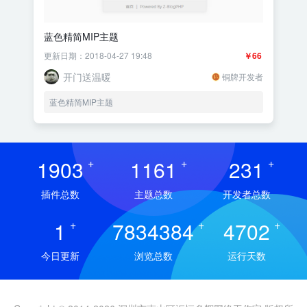
蓝色精简MIP主题
更新日期：2018-04-27 19:48
￥66
开门送温暖
铜牌开发者
蓝色精简MIP主题
1903
+
1161
+
231
+
插件总数
主题总数
开发者总数
1
+
7834384
+
4702
+
今日更新
浏览总数
运行天数