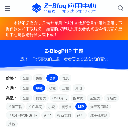
本站不是官方，只为方便用户快速查找所需且好用的应用，不
提供购买和下载服务！如需购买请联系开发者或点击详情页官方应
用中心链接进行购买或下载！
Z-BlogPHP 主题
选择一个您喜欢的主题，看看它是否适合您的需求
价格：
全部
免费
收费
优惠
布局：
全部
单栏
双栏
三栏
其他
类型：
全部
博客类
CMS资讯
图片类
企业类
导航类
资源下载
推广单页
小说
视频类
MIP
淘宝客/商城
论坛/问答/SNS社区
APP
帮助文档
站群
纯手机主题
其他